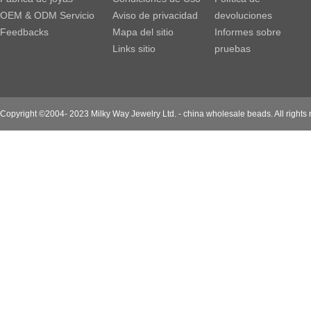
OEM & ODM Servicio
Aviso de privacidad
devoluciones
Feedbacks
Mapa del sitio
Informes sobre
Links sitio
pruebas
Copyright ©2004- 2023 Milky Way Jewelry Ltd. - china wholesale beads. All rights 