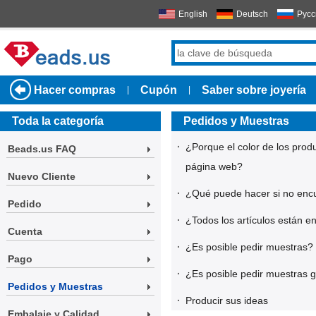
English
Deutsch
Русс
Hacer compras
Cupón
Saber sobre joyería
|
|
Toda la categoría
Pedidos y Muestras
·
¿Porque el color de los prod
Beads.us FAQ
página web?
Nuevo Cliente
·
¿Qué puede hacer si no encu
Pedido
·
¿Todos los artículos están e
Cuenta
·
¿Es posible pedir muestras?
Pago
·
¿Es posible pedir muestras g
Pedidos y Muestras
·
Producir sus ideas
Embalaje y Calidad