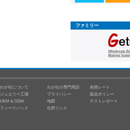
ファミリー
Wholesale B
Making Suppl
わが社について
わが社の専門用語
為替レート
ジュエリー工場
プライバシー
返品ポリシー
OEM & ODM
地図
テストレポート
フィードバック
住所リンク