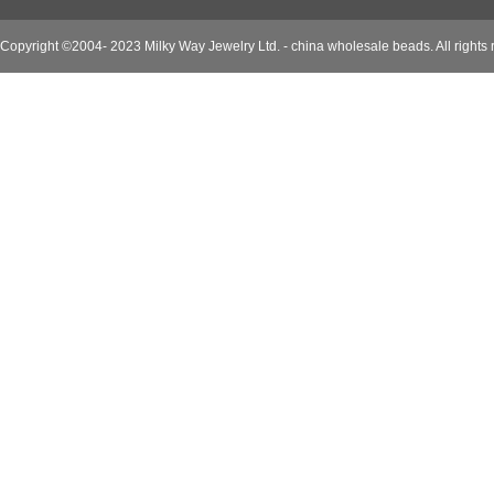
Copyright ©2004- 2023 Milky Way Jewelry Ltd. - china wholesale beads. All rights 