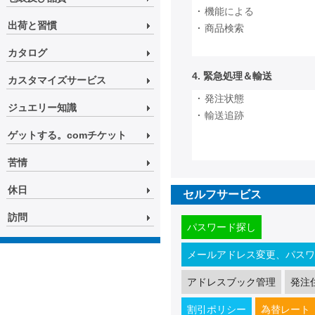
·
機能による
出荷と習慣
·
商品検索
カタログ
4. 緊急処理＆輸送
カスタマイズサービス
·
発注状態
ジュエリー知識
·
輸送追跡
ゲットする。comチケット
苦情
休日
セルフサービス
訪問
パスワード探し
メールアドレス変更、パスワ
アドレスブック管理
発注
割引ポリシー
為替レート