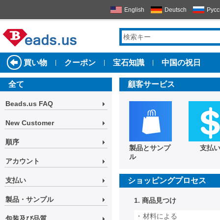
English
Deutsch
Русс
買い物
クーポン
宝石知識
中国の祝日
|
|
|
全て
顧客サービス
Beads.us FAQ
New Customer
順序
製品とサンプ
支払
ル
アカウント
支払い
ショッピングプロセス
製品・サンプル
1. 商品見つけ
·
材料による
包装及び品質