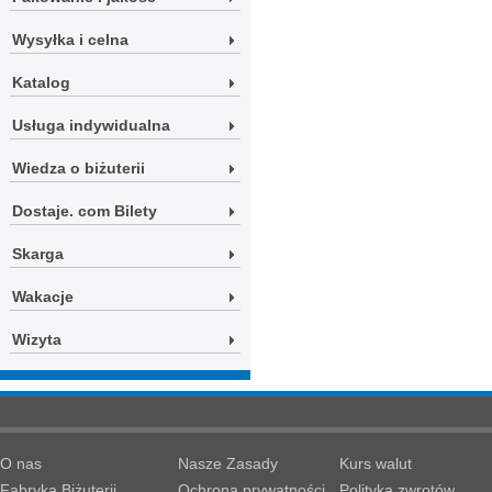
Wysyłka i celna
Katalog
Usługa indywidualna
Wiedza o biżuterii
Dostaje. com Bilety
Skarga
Wakacje
Wizyta
O nas
Nasze Zasady
Kurs walut
Fabryka Biżuterii
Ochrona prywatności
Polityka zwrotów