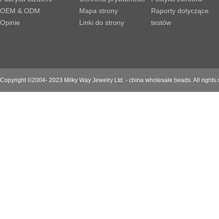
OEM & ODM
Mapa strony
Raporty dotyczące
Opinie
Linki do strony
testów
Copyright ©2004- 2023 Milky Way Jewelry Ltd. - china wholesale beads. All rights 