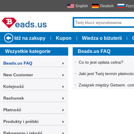
English
Deutsch
Русс
Idź na zakupy
Kupon
Wiedza o biżuterii
|
|
|
Wszystkie kategorie
Beads.us FAQ
·
Co to jest opłata celna?
Beads.us FAQ
·
Jaki jest Twój termin płatno
New Customer
·
Związek między Getsem. com
Kolejność
Rachunek
Płatność
Produkty i próbki
Pakowanie i jakość