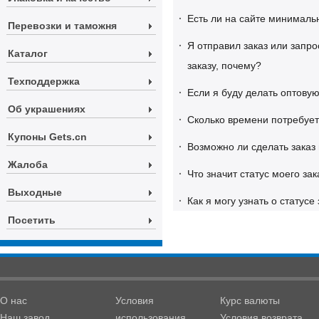
·
Есть ли на сайте минималь
Перевозки и таможня
·
Я отправил заказ или запро
Каталог
заказу, почему?
Техподдержка
·
Если я буду делать оптовую
Об украшениях
·
Сколько времени потребуетс
Купоны Gets.cn
·
Возможно ли сделать заказ
Жалоба
·
Что значит статус моего зак
Выходные
·
Как я могу узнать о статусе
Посетить
О нас
Условия
Курс валюты
Наш завод
использования
Условия возврата