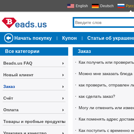
English
Deutsch
Русс
Начать покупку
Купон
Статьи об украшен
|
|
Все категории
Заказ
·
Как получить или проверить
Beads.us FAQ
·
Можно мне заказать блюда 
Новый клиент
·
как проверить, отправлен л
Заказ
·
как сделать заказ?
Счёт
·
Могу ли отменить или измен
Оплата
·
Как поменять адрес доставк
Товары и пробные продукты
·
Как поступить с временно 
Упаковка и качество