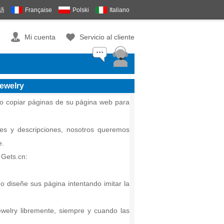
語
Française
Polski
Italiano
Mi cuenta
Servicio al cliente
Jewelry
o copiar páginas de su página web para
es y descripciones, nosotros queremos
e.
 Gets.cn:
 o diseñe sus página intentando imitar la
welry libremente, siempre y cuando las