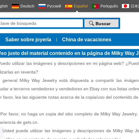
glish
Deutsch
Русский
Español
Português
日本
Saber sobre joyería
China de vacaciones
|
|
so justo del material contenido en la página de Milky Way 
uedo utilizar las imágenes y descripciones en mi página web? ¿Pued
ilizarlas en reventa?
 general Milky Way Jewelry está dispuesta a compartir las imágen
udar a terceros vendedores y vendedores en Ebay con sus listas onlin
r favor, lea las siguiente notas acerca de la copia/uso del contenido de
 Por favor, no haga un copia del sitio completo de Milky Way Jewelry,
ariencia de gets.cn.
 Usted puede utilizar las imágenes y descripciones de Milky Way Je