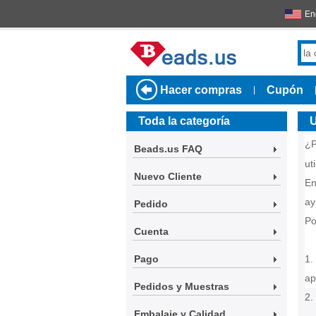
En
Hacer compras
Cupón
|
Toda la categoría
U
¿P
Beads.us FAQ
ut
Nuevo Cliente
En
ay
Pedido
Po
Cuenta
Pago
1.
ap
Pedidos y Muestras
2.
Embalaje y Calidad