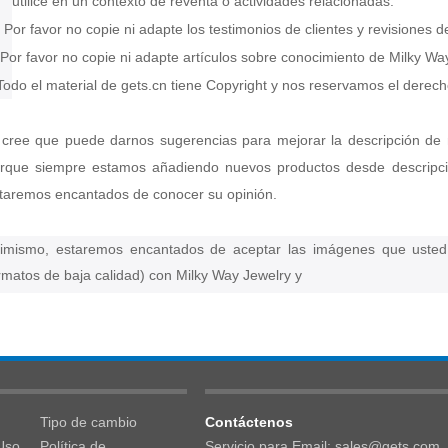
utilice en un contexto de reventa o actividades relacionadas.
 Por favor no copie ni adapte los testimonios de clientes y revisiones d
 Por favor no copie ni adapte artículos sobre conocimiento de Milky Wa
Todo el material de gets.cn tiene Copyright y nos reservamos el derecho
 cree que puede darnos sugerencias para mejorar la descripción de 
rque siempre estamos añadiendo nuevos productos desde descripcio
taremos encantados de conocer su opinión.
imismo, estaremos encantados de aceptar las imágenes que usted
rmatos de baja calidad) con Milky Way Jewelry y
Tipo de cambio
Contáctenos
Uso
Política de
Servicio para Email: sales@gets.com