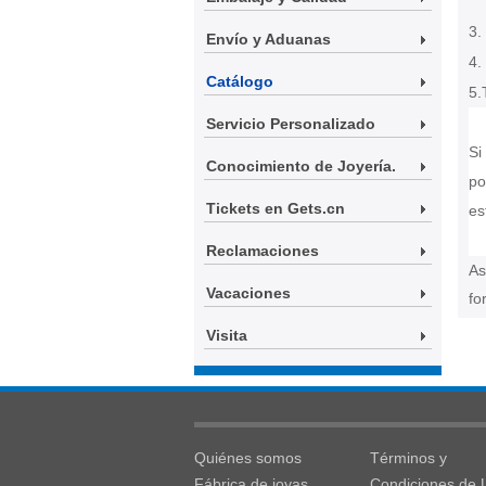
3.
Envío y Aduanas
4.
Catálogo
5.
Servicio Personalizado
Si
Conocimiento de Joyería.
po
Tickets en Gets.cn
es
Reclamaciones
As
Vacaciones
fo
Visita
Quiénes somos
Términos y
Fábrica de joyas
Condiciones de 