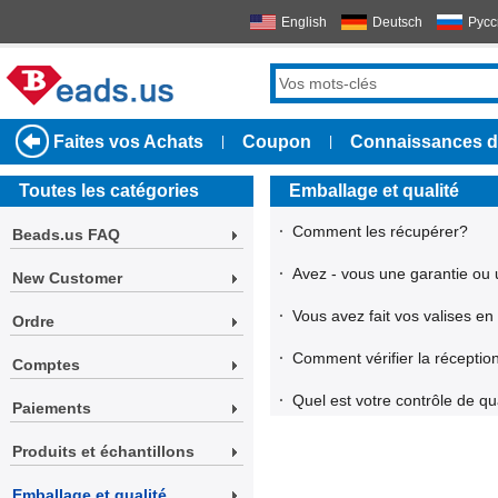
English
Deutsch
Русс
Faites vos Achats
Coupon
Connaissances d
|
|
Toutes les catégories
Emballage et qualité
·
Comment les récupérer?
Beads.us FAQ
·
Avez - vous une garantie ou 
New Customer
·
Vous avez fait vos valises en
Ordre
·
Comment vérifier la récepti
Comptes
·
Quel est votre contrôle de qu
Paiements
Produits et échantillons
Emballage et qualité