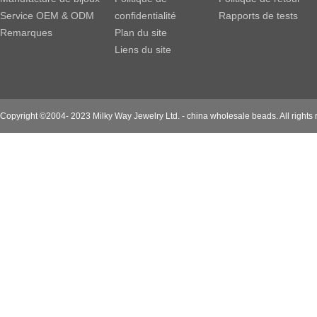
Service OEM & ODM
confidentialité
Rapports de tests
Remarques
Plan du site
Liens du site
Copyright ©2004- 2023 Milky Way Jewelry Ltd. - china wholesale beads. All rights 