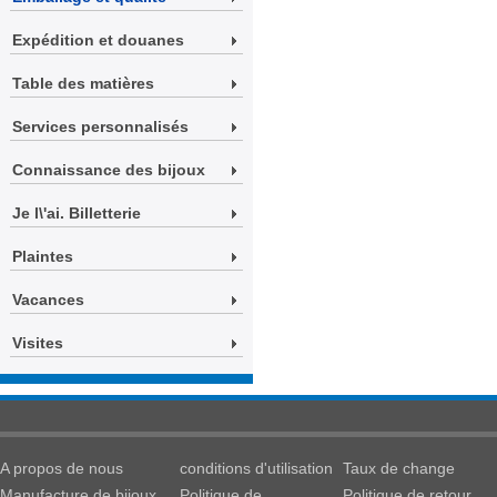
Expédition et douanes
Table des matières
Services personnalisés
Connaissance des bijoux
Je l\'ai. Billetterie
Plaintes
Vacances
Visites
A propos de nous
conditions d'utilisation
Taux de change
Manufacture de bijoux
Politique de
Politique de retour