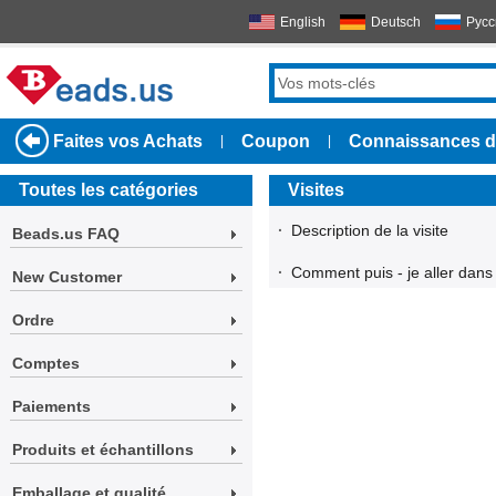
English
Deutsch
Русс
Faites vos Achats
Coupon
Connaissances d
|
|
Toutes les catégories
Visites
·
Description de la visite
Beads.us FAQ
·
Comment puis - je aller dans
New Customer
Ordre
Comptes
Paiements
Produits et échantillons
Emballage et qualité