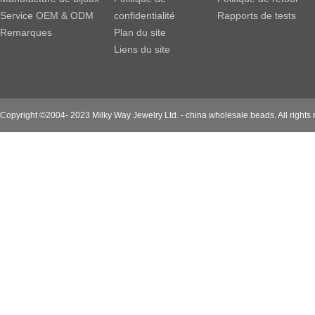
Service OEM & ODM
confidentialité
Rapports de tests
Remarques
Plan du site
Liens du site
Copyright ©2004- 2023 Milky Way Jewelry Ltd. - china wholesale beads. All rights 