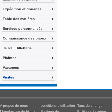
Expédition et douanes
Table des matières
Services personnalisés
Connaissance des bijoux
Je l\'ai. Billetterie
Plaintes
Vacances
Visites
A propos de nous
conditions d'utilisation
Taux de change
Manufacture de bijoux
Politique de
Politique de retour