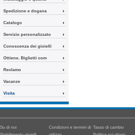
Spedizione e dogana
Catalogo
Servizio personalizzato
Conoscenza dei gioielli
Ottiene. Biglietti com
Reclamo
Vacanze
Visita
Su di noi
Condizioni e termini di
Tasso di cambio
Stabilimento gioielli
utilizzo
Politica sui ritorni