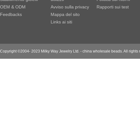
OEM & ODM
Avviso sulla privacy
Rapporti sui test
Feedbacks
Mappa del sito
Links ai siti
Copyright ©2004- 2023 Milky Way Jewelry Ltd. - china wholesale beads. All rights 