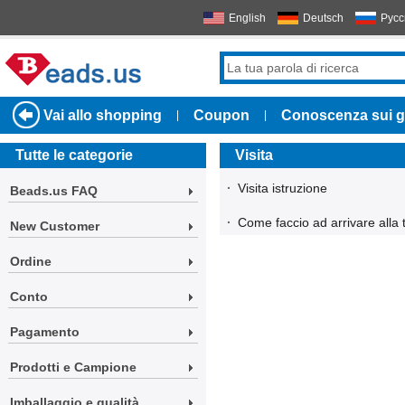
English
Deutsch
Русс
Vai allo shopping
Coupon
Conoscenza sui gi
|
|
Tutte le categorie
Visita
·
Visita istruzione
Beads.us FAQ
·
Come faccio ad arrivare alla
New Customer
Ordine
Conto
Pagamento
Prodotti e Campione
Imballaggio e qualità