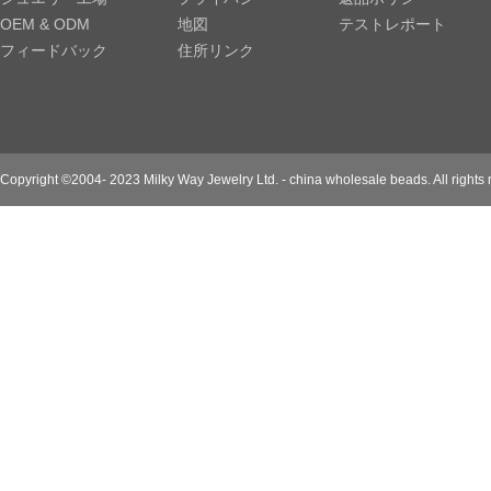
OEM & ODM
地図
テストレポート
フィードバック
住所リンク
Copyright ©2004- 2023 Milky Way Jewelry Ltd. - china wholesale beads. All rights 