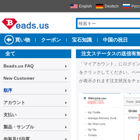
English
Deutsch
Русс
買い物
クーポン
宝石知識
中国の祝日
|
|
|
全て
注文ステータスの送信有
「マイアカウント」にログイ
Beads.us FAQ
をクリックしてください。ペ
New Customer
が表示されます注文状況をチ
順序
アカウント
支払い
製品・サンプル
包装及び品質