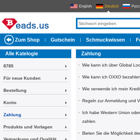
English
Deutsch
Русс
Zum Shop
Gutschein
Schmuckwissen
F
|
|
|
Alle Katelogie
Zahlung
·
Wie kann ich über Global Lo
8785
·
Wie kann ich OXXO bezahle
Für neue Kunden
·
Wie verwende ich mein Kredi
Bestellung
·
Regeln zur Anmeldung und 
Konto
·
Ich habe Western Union oder
Zahlung
zahlen.
Produkte und Vorlagen
·
Bieten Sie die Möglichkeit 
Verpackung und Qualität