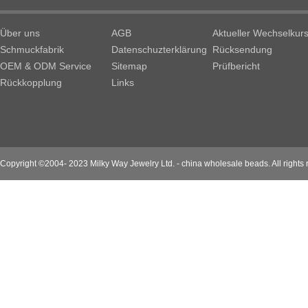
Über uns
AGB
Aktueller Wechselkur
Schmuckfabrik
Datenschuzterklärung
Rücksendung
OEM & ODM Service
Sitemap
Prüfbericht
Rückkopplung
Links
Copyright ©2004- 2023 Milky Way Jewelry Ltd. - china wholesale beads. All rights 