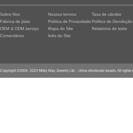
Sobre Nos
Nossos termos
Taxa de câmbio
Fábrica de jóias
Política de Privacidade
Política de Devolução
OEM & ODM serviço
Mapa do Site
Relatórios de teste
Comentários
links do Site
Copyright ©2004- 2023 Milky Way Jewelry Ltd. - china wholesale beads. All rights 