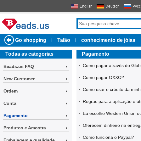
English
Deutsch
Русс
Go shopping
Talão
conhecimento de jóias
|
|
Todaa as categorias
Pagamento
·
Como pagar através do Glob
Beads.us FAQ
·
Como pagar OXXO?
New Customer
·
Como usar o crédito da minh
Ordem
·
Regras para a aplicação e ut
Conta
·
Eu escolho Western Union ou
Pagamento
·
Oferecem dinheiro na entre
Produtos e Amostra
·
Como funciona o Paypal?
Embalagem e qualidade