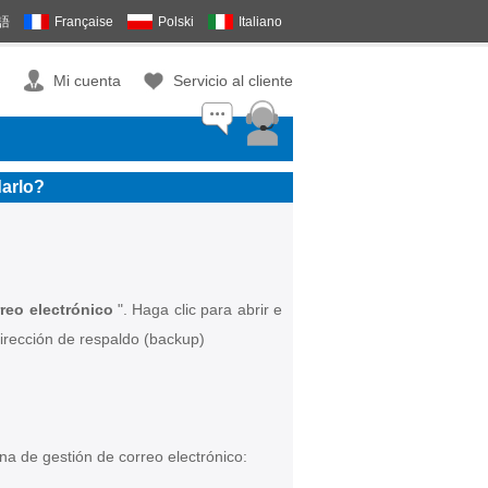
語
Française
Polski
Italiano
Mi cuenta
Servicio al cliente
darlo?
reo electrónico
". Haga clic para abrir e
dirección de respaldo (backup)
ina de gestión de correo electrónico: