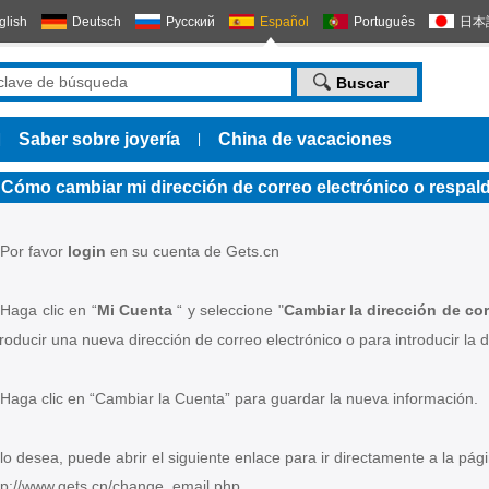
glish
Deutsch
Русский
Español
Português
日本
Saber sobre joyería
China de vacaciones
|
|
Cómo cambiar mi dirección de correo electrónico o respal
 Por favor
login
en su cuenta de Gets.cn
 Haga clic en “
Mi Cuenta
“ y seleccione "
Cambiar la dirección de cor
troducir una nueva dirección de correo electrónico o para introducir la 
 Haga clic en “Cambiar la Cuenta” para guardar la nueva información.
 lo desea, puede abrir el siguiente enlace para ir directamente a la pág
tp://www.gets.cn/change_email.php,