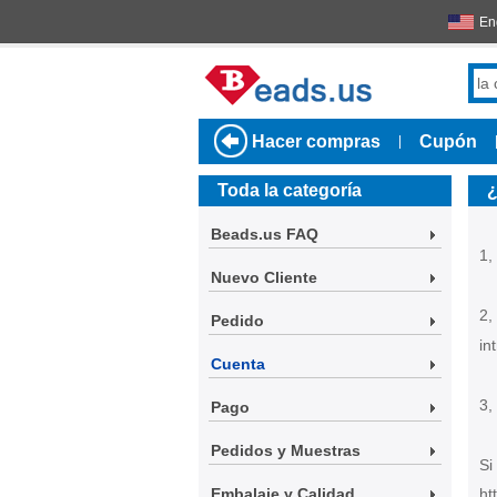
En
Hacer compras
Cupón
|
Toda la categoría
¿
Beads.us FAQ
1,
Nuevo Cliente
2,
Pedido
in
Cuenta
3,
Pago
Pedidos y Muestras
Si
Embalaje y Calidad
ht