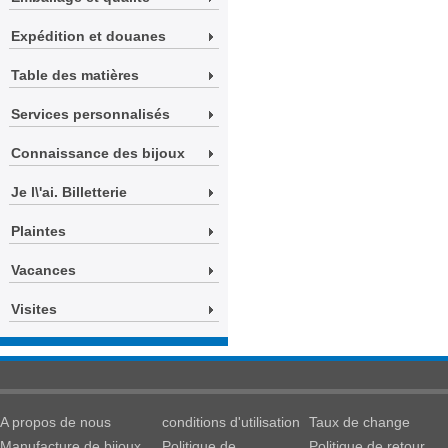
Expédition et douanes
Table des matières
Services personnalisés
Connaissance des bijoux
Je l\'ai. Billetterie
Plaintes
Vacances
Visites
A propos de nous
conditions d'utilisation
Taux de change
Manufacture de bijoux
Politique de
Politique de retour