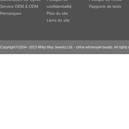
Service OEM & ODM
confidentialité
Rapports de tests
Remarques
Plan du site
Liens du site
Copyright ©2004- 2023 Milky Way Jewelry Ltd. - china wholesale beads. All rights 