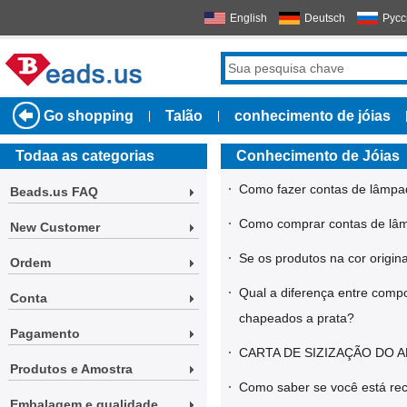
English
Deutsch
Русс
Go shopping
Talão
conhecimento de jóias
|
|
Todaa as categorias
Conhecimento de Jóias
·
Como fazer contas de lâmpa
Beads.us FAQ
·
Como comprar contas de lâ
New Customer
·
Se os produtos na cor origi
Ordem
·
Qual a diferença entre comp
Conta
chapeados a prata?
Pagamento
·
CARTA DE SIZIZAÇÃO DO 
Produtos e Amostra
·
Como saber se você está rec
Embalagem e qualidade