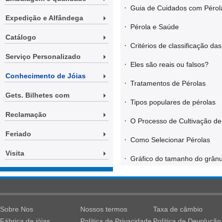
·
Guia de Cuidados com Pérol
Expedição e Alfândega
·
Pérola e Saúde
Catálogo
·
Critérios de classificação da
Serviço Personalizado
·
Eles são reais ou falsos?
Conhecimento de Jóias
·
Tratamentos de Pérolas
Gets. Bilhetes com
·
Tipos populares de pérolas
Reclamação
·
O Processo de Cultivação de
Feriado
·
Como Selecionar Pérolas
Visita
·
Gráfico do tamanho do grân
Sobre Nos
Nossos termos
Taxa de câmbio
Fábrica de jóias
Política de Privacidade
Política de Devolução