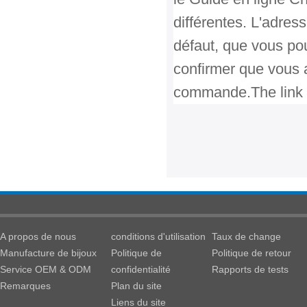
différentes. L'adres
défaut, que vous po
confirmer que vous a
commande.
The link 
A propos de nous
conditions d'utilisation
Taux de change
Manufacture de bijoux
Politique de
Politique de retour
Service OEM & ODM
confidentialité
Rapports de tests
Remarques
Plan du site
Liens du site