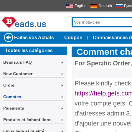
English
Deutsch
Русс
Faites vos Achats
Coupon
Connaissances d
|
|
Comment chan
Toutes les catégories
For Specific Order,
Beads.us FAQ
New Customer
Please kindly check 
Ordre
https://help.gets.co
Comptes
votre compte gets. C
Paiements
d'adresses admin 3. 
Produits et échantillons
d'ajouter une nouvel
Emballage et qualité