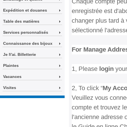
Chaque compte peut 
enregistrée est d'ab
Expédition et douanes
changer plus tard à
Table des matières
sélectionné l'adres
Services personnalisés
Connaissance des bijoux
For Manage Addre
Je l\'ai. Billetterie
Plaintes
1, Please
login
your
Vacances
2, To click “
My Acc
Visites
Veuillez vous conne
compte et trouvez le
l'ancienne adresse o
le Guide en ligne C