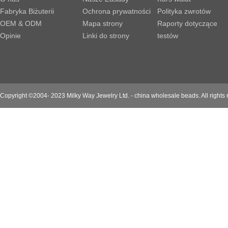
Fabryka Biżuterii
Ochrona prywatności
Polityka zwrotów
OEM & ODM
Mapa strony
Raporty dotyczące
Opinie
Linki do strony
testów
Copyright ©2004- 2023 Milky Way Jewelry Ltd. - china wholesale beads. All rights 