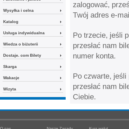
zalogować, prześ
Wysyłka i celna
Twój adres e-mai
Katalog
Usługa indywidualna
Po trzecie, jeśl
przesłać nam bil
Wiedza o biżuterii
numer konta.
Dostaje. com Bilety
Skarga
Po czwarte, jeśl
Wakacje
przesłać nam bil
Wizyta
Ciebie.
O nas
Nasze Zasady
Kurs walut