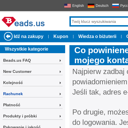
English
Deutsch
Русс
Idź na zakupy
Kupon
Wiedza o biżuterii
|
|
|
Co powiniene
Wszystkie kategorie
mojego kont
Beads.us FAQ
Najpierw zadbaj 
New Customer
powiadomieniem 
Kolejność
Jeśli tak, adres
Rachunek
Płatność
Po drugie, może
Produkty i próbki
do logowania. Je
Pakowanie i jakość