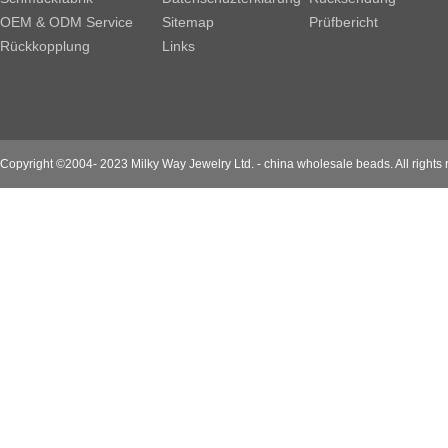
OEM & ODM Service
Sitemap
Prüfbericht
Rückkopplung
Links
Copyright ©2004- 2023 Milky Way Jewelry Ltd. - china wholesale beads. All rights 