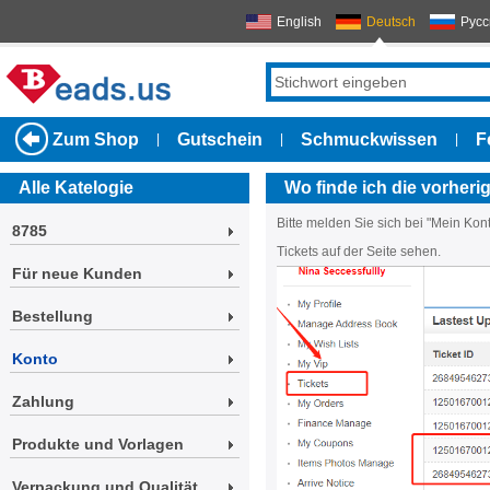
English
Deutsch
Русс
Zum Shop
Gutschein
Schmuckwissen
F
|
|
|
Alle Katelogie
Wo finde ich die vorheri
Bitte melden Sie sich bei "Mein Kont
8785
Tickets auf der Seite sehen.
Für neue Kunden
Bestellung
Konto
Zahlung
Produkte und Vorlagen
Verpackung und Qualität