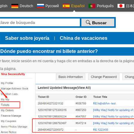
glish
Deutsch
Русский
Español
Português
日本
Saber sobre joyería
China de vacaciones
|
|
Dónde puedo encontrar mi billete anterior?
 favor, inicie sesión en mi cuenta y haga clic en entradas a la derecha de la página
 la página.