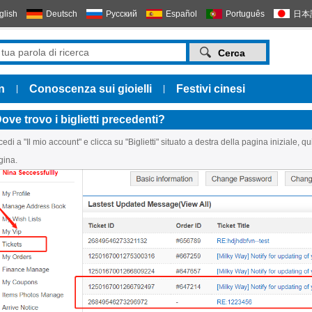
glish
Deutsch
Русский
Español
Português
日本
n
Conoscenza sui gioielli
Festivi cinesi
|
|
ove trovo i biglietti precedenti?
edi a "Il mio account" e clicca su "Biglietti" situato a destra della pagina iniziale, qu
gina.