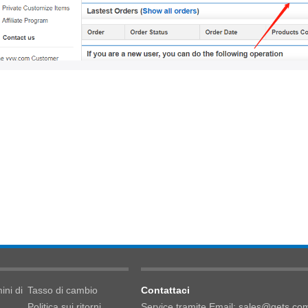
ini di
Tasso di cambio
Contattaci
Politica sui ritorni
Service tramite Email: sales@gets.co