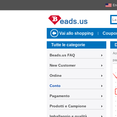
En
Vai allo shopping
Coupo
|
Tutte le categorie
D
Acc
Beads.us FAQ
pa
New Customer
Ordine
Conto
Pagamento
Prodotti e Campione
Imballaggio e qualità