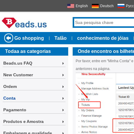
English
Deutsch
Русс
Go shopping
Talão
conhecimento de jóias
|
|
Todaa as categorias
Onde encontro os bilhet
Por favor, entre em "Minha Conta" e 
Beads.us FAQ
anteriores na página.
New Customer
Ordem
Conta
Pagamento
Produtos e Amostra
Embalagem e qualidade