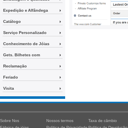
Expedição e Alfândega
Catálogo
Serviço Personalizado
Conhecimento de Jóias
Gets. Bilhetes com
Reclamação
Feriado
Visita
Sobre Nos
Nossos termos
Taxa de câmbio
Fábrica de jóias
Política de Privacidade
Política de Devolução