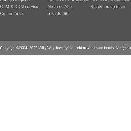
OEM & ODM serviço
Mapa do Site
Relatórios de teste
Comentários
links do Site
Copyright ©2004- 2023 Milky Way Jewelry Ltd. - china wholesale beads. All rights 