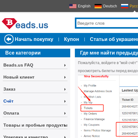
English
Deutsch
Русс
Начать покупку
Купон
Статьи об украшен
|
|
Все категории
Где мне найти предыд
Пожалуйста, войдите в "мой счёт"
Beads.us FAQ
просмотреть билеты перед входо
Новый клиент
Заказ
Счёт
Оплата
Товары и пробные продукты
Упаковка и качество